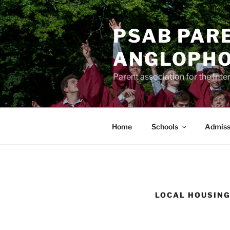
Skip
to
PSAB PARE
content
ANGLOPHO
Parent association for the Int
Home
Schools
Admiss
LOCAL HOUSING