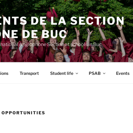
NTS DE LA SECTION
NE DE BUC
ernational Anglophone Section at schools in Buc
ions
Transport
Student life
PSAB
Events
 OPPORTUNITIES