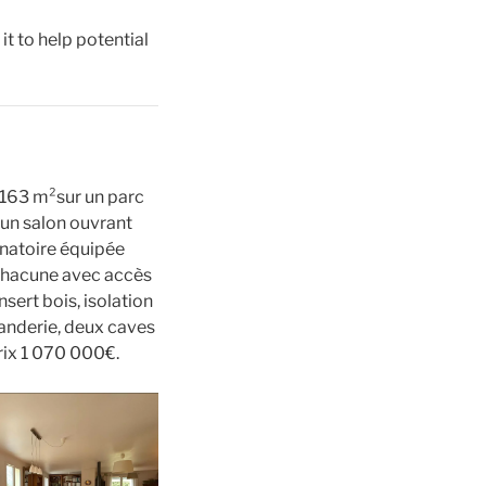
t to help potential
 163 m²sur un parc
un salon ouvrant
înatoire équipée
 chacune avec accès
sert bois, isolation
uanderie, deux caves
Prix 1 070 000€.